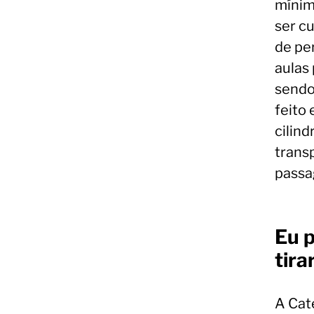
mínim
ser c
de pe
aulas
sendo
feito
cilin
trans
passa
Eu p
tira
A Cat