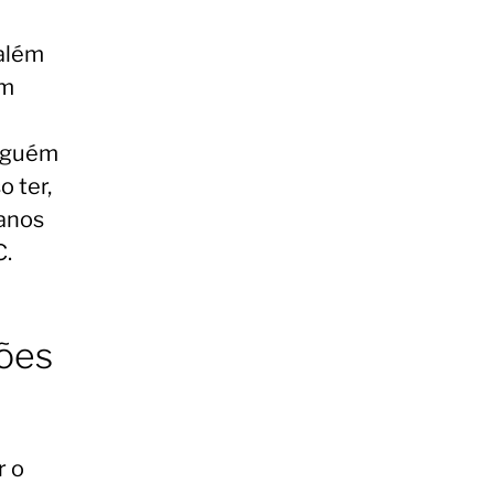
 além
am
inguém
o ter,
 anos
C.
ões
r o