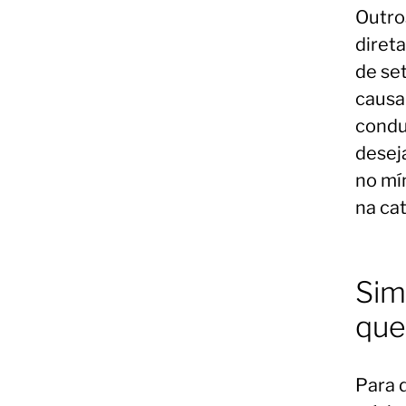
Outro
diret
de se
causa
cond
deseja
no mín
na ca
Sim
que
Para d