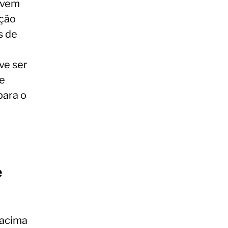
devem
ação
s de
ve ser
de
para o
e
 acima