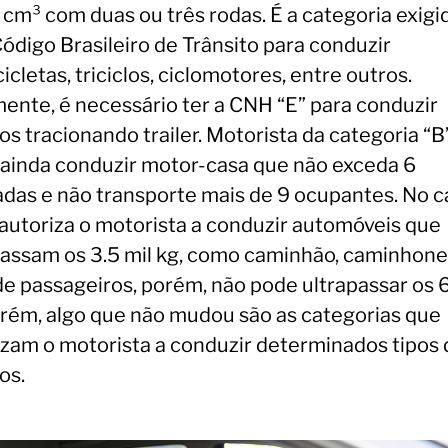
 cm³ com duas ou três rodas. É a categoria exigi
ódigo Brasileiro de Trânsito para conduzir
cletas, triciclos, ciclomotores, entre outros.
mente, é necessário ter a CNH “E” para conduzir
os tracionando trailer. Motorista da categoria “B
 ainda conduzir motor-casa que não exceda 6
adas e não transporte mais de 9 ocupantes. No c
a autoriza o motorista a conduzir automóveis que
passam os 3.5 mil kg, como caminhão, caminhone
de passageiros, porém, não pode ultrapassar os 6
orém, algo que não mudou são as categorias que
izam o motorista a conduzir determinados tipos 
os.