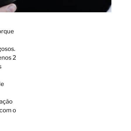
porque
gosos.
menos 2
s
de
tação
 com o