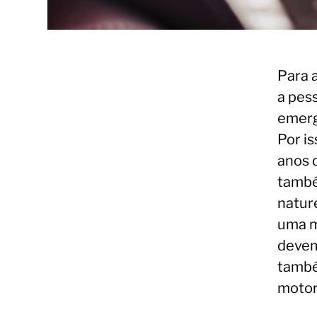
Para 
a pes
emerg
Por is
anos 
també
natur
uma m
devem 
també
motor