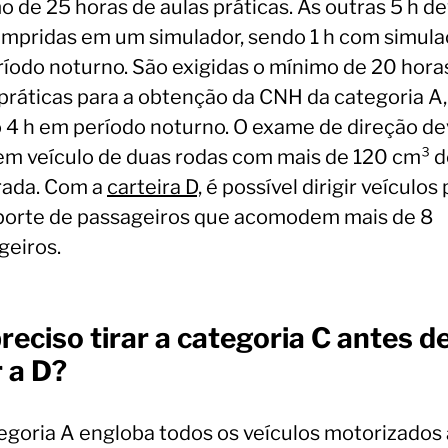
o de 25 horas de aulas práticas. As outras 5 h 
umpridas em um simulador, sendo 1 h com simul
ríodo noturno. São exigidas o mínimo de 20 hora
 práticas para a obtenção da CNH da categoria A,
 4 h em período noturno. O exame de direção de
 em veículo de duas rodas com mais de 120 cm³ 
drada. Com a
carteira D,
é possível dirigir veículos 
porte de passageiros que acomodem mais de 8
geiros.
reciso tirar a categoria C antes d
r a D?
egoria A engloba todos os veículos motorizados