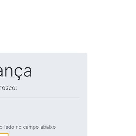
ança
nosco.
ao lado no campo abaixo