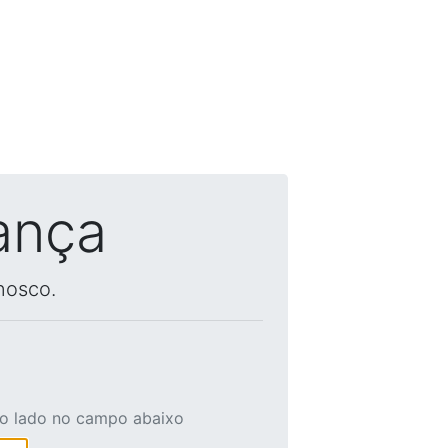
ança
nosco.
ao lado no campo abaixo