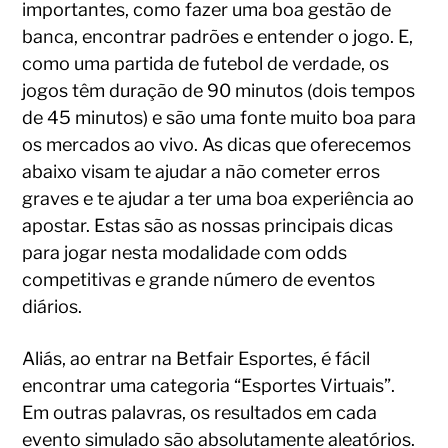
importantes, como fazer uma boa gestão de
banca, encontrar padrões e entender o jogo. E,
como uma partida de futebol de verdade, os
jogos têm duração de 90 minutos (dois tempos
de 45 minutos) e são uma fonte muito boa para
os mercados ao vivo. As dicas que oferecemos
abaixo visam te ajudar a não cometer erros
graves e te ajudar a ter uma boa experiência ao
apostar. Estas são as nossas principais dicas
para jogar nesta modalidade com odds
competitivas e grande número de eventos
diários.
Aliás, ao entrar na Betfair Esportes, é fácil
encontrar uma categoria “Esportes Virtuais”.
Em outras palavras, os resultados em cada
evento simulado são absolutamente aleatórios.