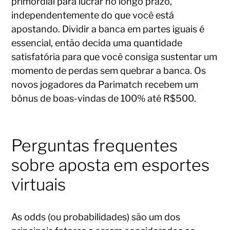
primordial para lucrar no longo prazo,
independentemente do que você está
apostando. Dividir a banca em partes iguais é
essencial, então decida uma quantidade
satisfatória para que você consiga sustentar um
momento de perdas sem quebrar a banca. Os
novos jogadores da Parimatch recebem um
bônus de boas-vindas de 100% até R$500.
Perguntas frequentes
sobre aposta em esportes
virtuais
As odds (ou probabilidades) são um dos