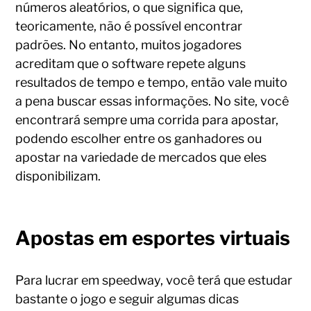
números aleatórios, o que significa que,
teoricamente, não é possível encontrar
padrões. No entanto, muitos jogadores
acreditam que o software repete alguns
resultados de tempo e tempo, então vale muito
a pena buscar essas informações. No site, você
encontrará sempre uma corrida para apostar,
podendo escolher entre os ganhadores ou
apostar na variedade de mercados que eles
disponibilizam.
Apostas em esportes virtuais
Para lucrar em speedway, você terá que estudar
bastante o jogo e seguir algumas dicas